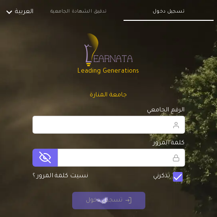
expand_more
العربية
تسجيل دخول
تدقيق الشهادة الجامعية
Leading Generations
جامعة المنارة
الرقم الجامعي
كلمة المرور
check
تذكرني
نسيت كلمة المرور ؟
تسجيل دخول